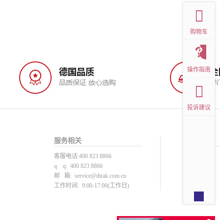
购物车
操作指南
投诉建议
服务相关
帮助中心
客服电话:400 823 8866
投诉建议
q q: 400 823 8866
用户注册
邮 箱:
service@dirak.com.cn
产品选型
工作时间: 9:00-17:00(工作日)
下单支付
注册须知