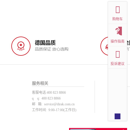
购物车
操作指南
投诉建议
服务相关
帮助中心
客服电话:400 823 8866
投诉建议
q q: 400 823 8866
用户注册
邮 箱:
service@dirak.com.cn
产品选型
工作时间: 9:00-17:00(工作日)
下单支付
注册须知