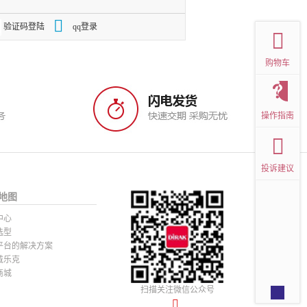
top
验证码登陆
qq登录
购物车
操作指南
投诉建议
地图
中心
选型
平台的解决方案
戴乐克
商城
扫描关注微信公众号