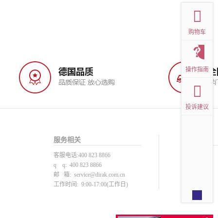
购物车
操作指南
投诉建议
服务相关
帮助中心
客服电话:400 823 8866
投诉建议
q q: 400 823 8866
用户注册
邮 箱:
service@dirak.com.cn
产品选型
工作时间: 9:00-17:00(工作日)
下单支付
注册须知