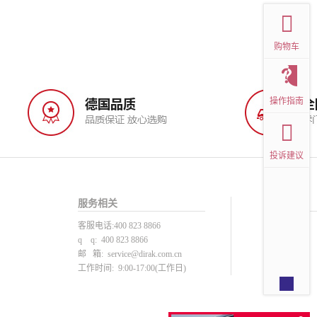
购物车
操作指南
投诉建议
服务相关
帮助中心
客服电话:400 823 8866
投诉建议
q q: 400 823 8866
用户注册
邮 箱:
service@dirak.com.cn
产品选型
工作时间: 9:00-17:00(工作日)
下单支付
注册须知