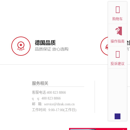
购物车
操作指南
投诉建议
服务相关
帮助中心
客服电话:400 823 8866
投诉建议
q q: 400 823 8866
用户注册
邮 箱:
service@dirak.com.cn
产品选型
工作时间: 9:00-17:00(工作日)
下单支付
注册须知