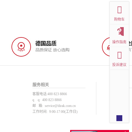
购物车
操作指南
投诉建议
服务相关
帮助中心
客服电话:400 823 8866
投诉建议
q q: 400 823 8866
用户注册
邮 箱:
service@dirak.com.cn
产品选型
工作时间: 9:00-17:00(工作日)
下单支付
注册须知