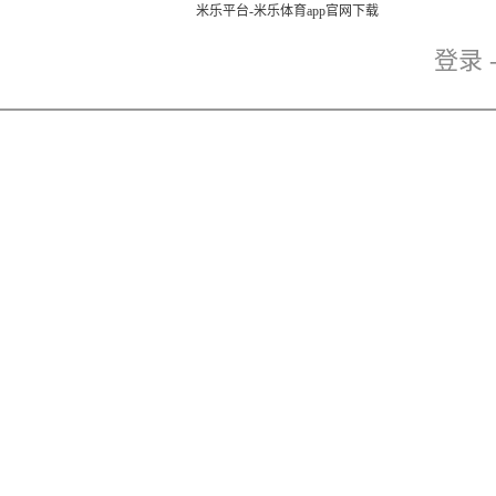
米乐平台-米乐体育app官网下载
登录 