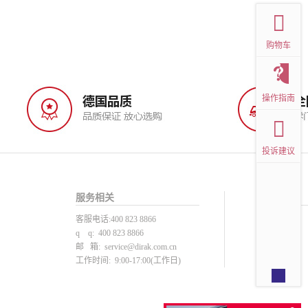
购物车
操作指南
投诉建议
服务相关
帮助中心
客服电话:400 823 8866
投诉建议
q q: 400 823 8866
用户注册
邮 箱:
service@dirak.com.cn
产品选型
工作时间: 9:00-17:00(工作日)
下单支付
注册须知