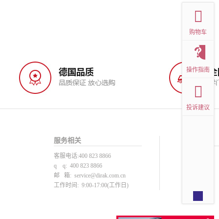
购物车
操作指南
投诉建议
服务相关
帮助中心
客服电话:400 823 8866
投诉建议
q q: 400 823 8866
用户注册
邮 箱:
service@dirak.com.cn
产品选型
工作时间: 9:00-17:00(工作日)
下单支付
注册须知