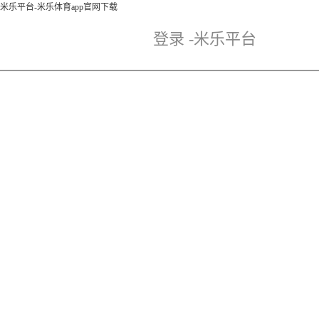
米乐平台-米乐体育app官网下载
登录 -米乐平台
top