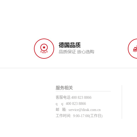
服务相关
客服电话:400 823 8866
q q: 400 823 8866
邮 箱:
service@dirak.com.cn
工作时间: 9:00-17:00(工作日)