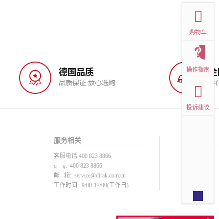
购物车
操作指南
投诉建议
服务相关
帮助中心
客服电话:400 823 8866
投诉建议
q q: 400 823 8866
用户注册
邮 箱:
service@dirak.com.cn
产品选型
工作时间: 9:00-17:00(工作日)
下单支付
注册须知