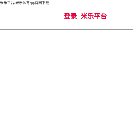
米乐平台-米乐体育app官网下载
登录 -米乐平台
top