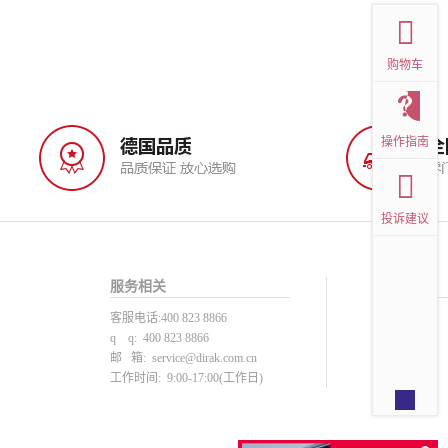
购物车
操作指南
投诉建议
服务相关
帮助中心
客服电话:400 823 8866
投诉建议
q q: 400 823 8866
用户注册
邮 箱:
service@dirak.com.cn
产品选型
工作时间: 9:00-17:00(工作日)
下单支付
注册须知