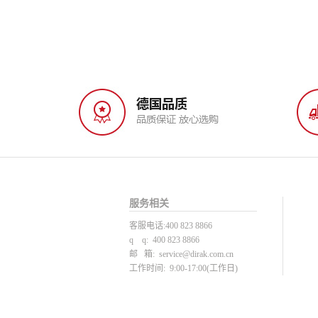
服务相关
客服电话:400 823 8866
q q: 400 823 8866
邮 箱:
service@dirak.com.cn
工作时间: 9:00-17:00(工作日)