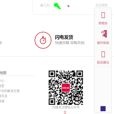
top
忘记密码
第三方：
购物车
操作指南
投诉建议
地图
中心
选型
平台的解决方案
戴乐克
商城
扫描关注微信公众号