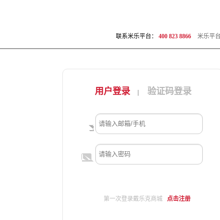
联系米乐平台：
400 823 8866
米乐平台
用户登录
验证码登录
|
第一次登录戴乐克商城
点击注册