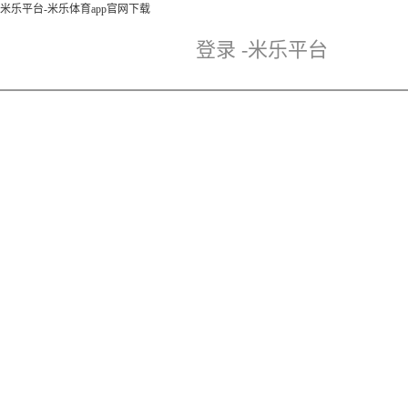
米乐平台-米乐体育app官网下载
登录 -米乐平台
top