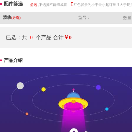
配件筛选
必选
,不选择不能组成锁，
红色背景为小于最小起订量且大于现
滑轨
型号：
(必选)
数量
已选：共
0
个产品
合计
￥0
产品介绍