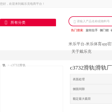
您好，欢迎来到戴乐克电商平台！
请输入产品名称或物料号
所有分类
热门搜索:
旋转拉手
侧门锁
米乐平台-米乐体育app
关于戴乐克
轨
>
c3732滑轨
c3732滑轨|滑
表面处理
侧面间隙
额定最大载荷