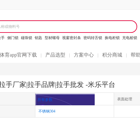
名称或物料号
拉手
侧门锁
碰珠锁
钥匙
型材螺母
视窗密封条
密码转舌锁
换电柜锁
充电桩锁
体育app官网下载
产品选型
方案中心
积分商城
帮
|
|
|
|
拉手厂家|拉手品牌|拉手批发 -米乐平台
表面处理
所有参数
不锈钢304