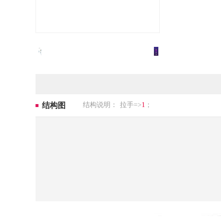
结构图
结构说明：
拉手=>
1
；