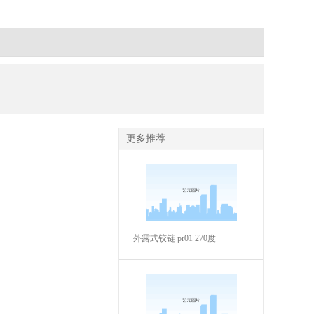
更多推荐
外露式铰链 pr01 270度