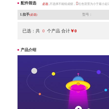
配件筛选
必选
,不选择不能组成锁，
红色背景为小于最小起
1.拉手
型号：
(必选)
已选：共
0
个产品
合计
￥0
产品介绍