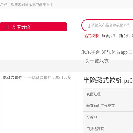
您好，欢迎来到戴乐克电商平台！
请输入产品名称或物料号
所有分类
热门搜索:
旋转拉手
侧门锁
米乐平台-米乐体育app
关于戴乐克
隐藏式铰链
>
半隐藏式铰链 pr05 180度
半隐藏式铰链 pr
表面处理
垂直轴向工作载荷
可拆卸
门折边高度