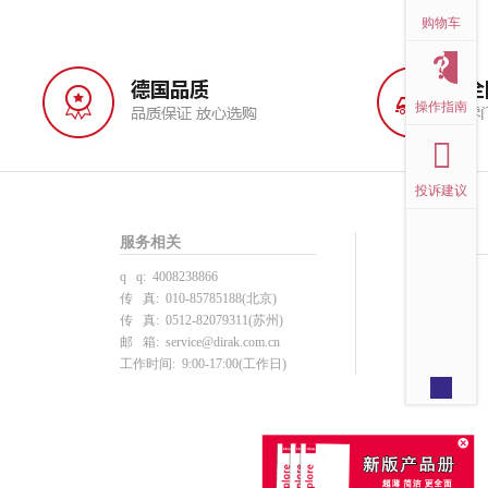
购物车
操作指南
投诉建议
服务相关
帮助中心
q q: 4008238866
投诉建议
传 真: 010-85785188(北京)
用户注册
传 真: 0512-82079311(苏州)
产品选型
邮 箱:
service@dirak.com.cn
下单支付
工作时间: 9:00-17:00(工作日)
注册须知