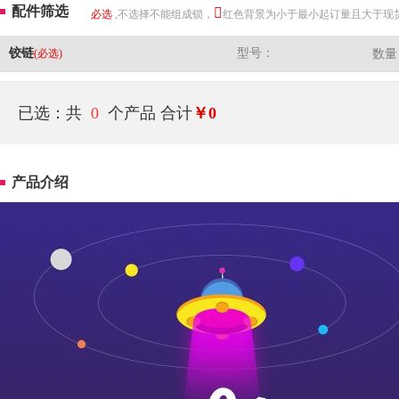
配件筛选
必选
,不选择不能组成锁，
红色背景为小于最小起订量且大于现
铰链
型号：
(必选)
数量
已选：共
0
个产品
合计
￥0
产品介绍