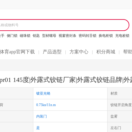
名称或物料号
拉手
侧门锁
碰珠锁
钥匙
型材螺母
视窗密封条
密码转舌锁
换电柜锁
充电桩锁
体育app官网下载
产品选型
方案中心
积分商城
帮
|
|
|
|
pr01 145度|外露式铰链厂家|外露式铰链品牌|
镀亚光铬
材质
荷
0.75kn/11n.m
铰链开启角度
内装门
盐雾
是
左右门