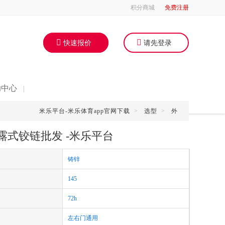
积分商城
免费注册
快速报价
请先登录
助中心
|
米乐平台-米乐体育app官网下载
>
选型
>
外
外露式铰链批发 -米乐平台
铸锌
145
72h
左右门通用