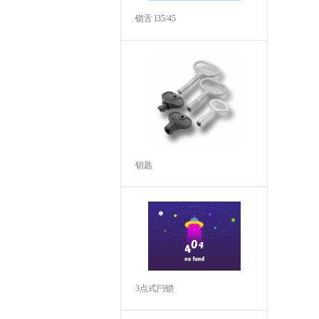
锁舌 l35/45
钥匙
3点式闩锁