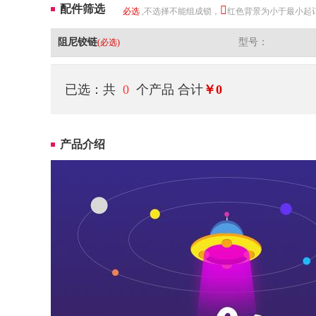
配件筛选
必选
,不选择不能组成锁，
红色背景为小于最小起
阻尼铰链
型号：
(必选)
已选：共
0
个产品
合计
￥0
产品介绍