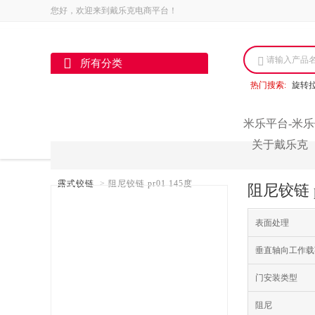
您好，欢迎来到戴乐克电商平台！
请输入产品
所有分类
热门搜索:
旋转
米乐平台-米乐
关于戴乐克
露式铰链
>
阻尼铰链 pr01 145度
阻尼铰链 
表面处理
垂直轴向工作载
门安装类型
阻尼