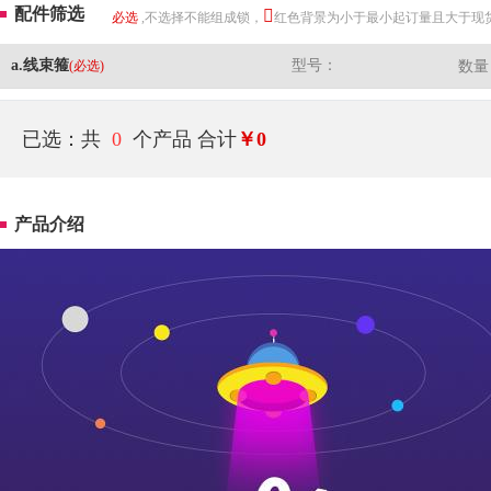
配件筛选
必选
,不选择不能组成锁，
红色背景为小于最小起订量且大于现
a.线束箍
型号：
(必选)
数量
已选：共
0
个产品
合计
￥0
产品介绍