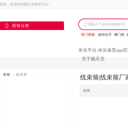
您好，欢迎来到戴乐克电商平台！
请输入产品名称或物料号
所有分类
热门搜索:
旋转拉手
侧门锁
米乐平台-米乐体育app
关于戴乐克
束箍
>
线束箍
线束箍|线束箍厂
材质