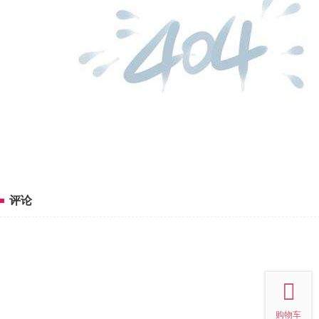
评论
top
购物车