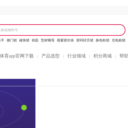
名称或物料号
拉手
侧门锁
碰珠锁
钥匙
型材螺母
视窗密封条
密码转舌锁
换电柜锁
充电桩锁
体育app官网下载
产品选型
行业领域
积分商城
帮
|
|
|
|