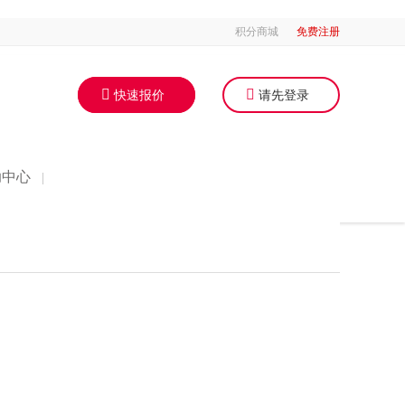
积分商城
免费注册
快速报价
请先登录
助中心
|