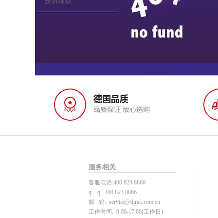
投诉建议
服务相关
客服电话:400 823 8866
q q: 400 823 8866
邮 箱:
service@dirak.com.cn
工作时间: 9:00-17:00(工作日)