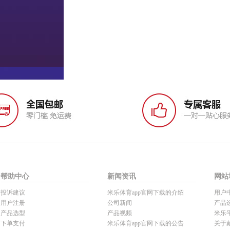
帮助中心
新闻资讯
网站
投诉建议
米乐体育app官网下载的介绍
用户
用户注册
公司新闻
产品
产品选型
产品视频
米乐
下单支付
米乐体育app官网下载的公告
关于