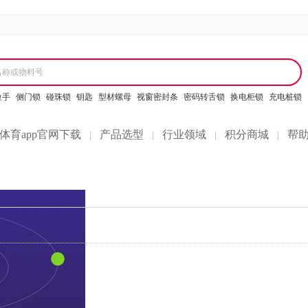
名称或物料号
拉手
侧门锁
碰珠锁
钥匙
型材螺母
视窗密封条
密码转舌锁
换电柜锁
充电桩锁
体育app官网下载
产品选型
行业领域
积分商城
帮
|
|
|
|