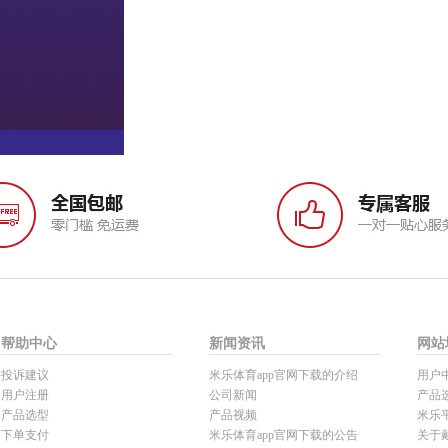
帮助中心
新闻资讯
网站
投诉建议
米乐体育app官网下载的介绍
用户
用户注册
公司新闻
产品
产品选型
产品视频
米乐
下单支付
米乐体育app官网下载的公告
关于