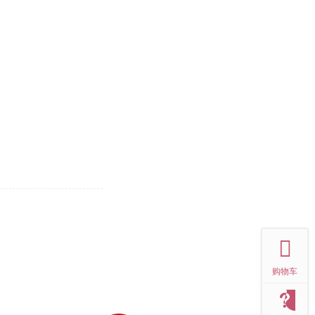
top
购物车