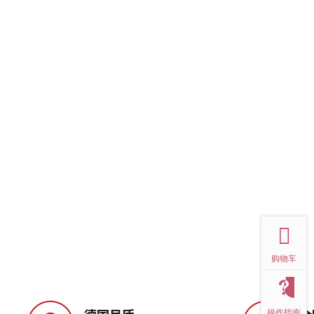
top
购物车
操作指南