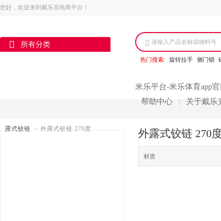
您好，欢迎来到戴乐克电商平台！
请输入产品名称或物料号
所有分类
热门搜索:
旋转拉手
侧门锁
米乐平台-米乐体育app
帮助中心
关于戴乐
|
露式铰链
>
外露式铰链 270度
外露式铰链 270
材质