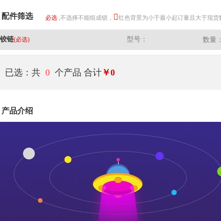
配件筛选
必选
,不选择不能组成锁，
红色背景为小于最小起订量且大于现货
铰链
型号：
(必选)
数量
已选：共
0
个产品
合计
￥0
产品介绍