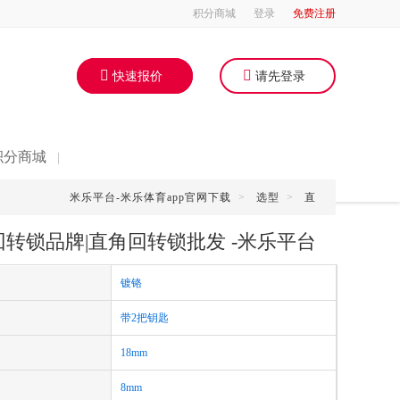
积分商城
登录
免费注册
快速报价
请先登录
积分商城
|
米乐平台-米乐体育app官网下载
>
选型
>
直
直角回转锁品牌|直角回转锁批发 -米乐平台
镀铬
带2把钥匙
18mm
8mm