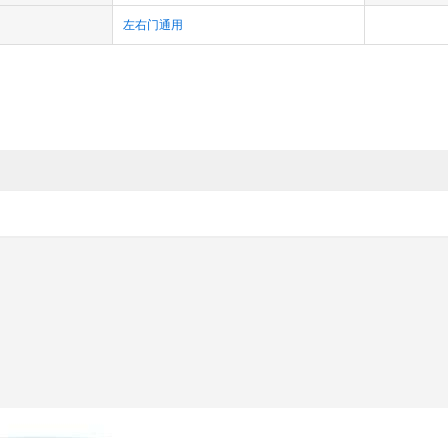
左右门通用