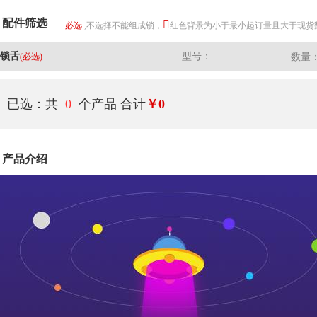
配件筛选
必选
,不选择不能组成锁，
红色背景为小于最小起订量且大于现货
锁舌
型号：
(必选)
数量
已选：共
0
个产品
合计
￥0
产品介绍