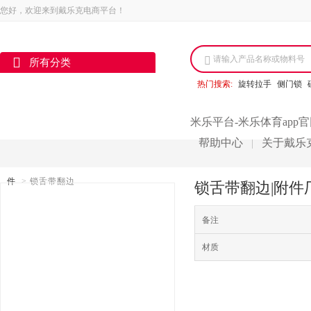
您好，欢迎来到戴乐克电商平台！
请输入产品名称或物料号
所有分类
热门搜索:
旋转拉手
侧门锁
米乐平台-米乐体育app
帮助中心
关于戴乐
|
件
>
锁舌带翻边
锁舌带翻边|附件
备注
材质