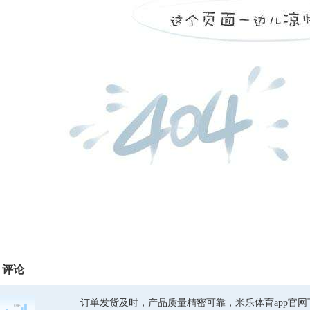
评论
订单发货及时，产品质量精密可靠，米乐体育app官