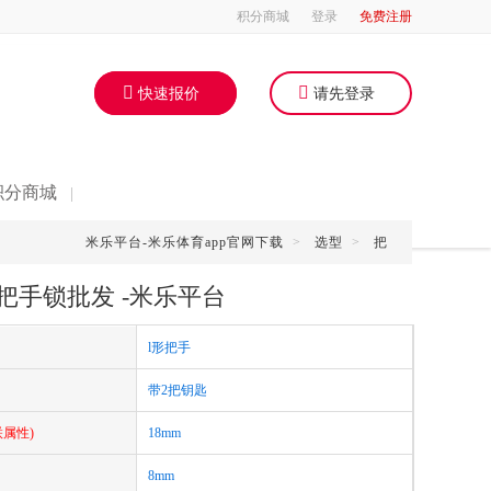
积分商城
登录
免费注册
快速报价
请先登录
积分商城
|
米乐平台-米乐体育app官网下载
>
选型
>
把
牌|把手锁批发 -米乐平台
l形把手
带2把钥匙
属性)
18mm
8mm