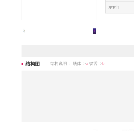
左右门
结构图
结构说明：
锁体=>
a
锁舌=>
b