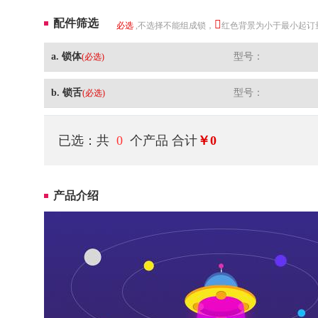
配件筛选
必选
,不选择不能组成锁，
红色背景为小于最小起订
a. 锁体
型号：
(必选)
b. 锁舌
型号：
(必选)
已选：共
0
个产品
合计
￥0
产品介绍