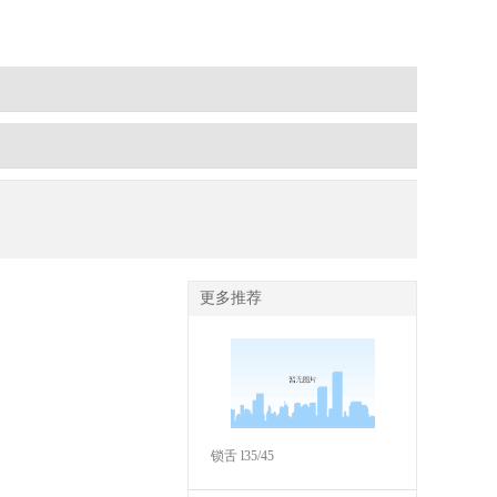
更多推荐
锁舌 l35/45