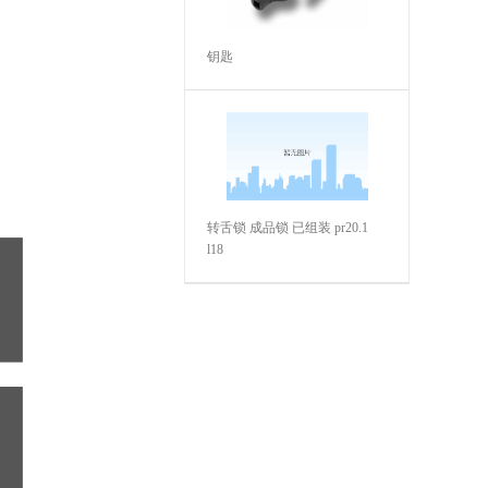
钥匙
转舌锁 成品锁 已组装 pr20.1
l18