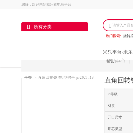
您好，欢迎来到戴乐克电商平台！
请输入产品
所有分类
热门搜索:
旋转
米乐平台-米乐
帮助中心
|
手锁
>
直角回转锁 带l型把手 pr20.1 l18
直角回转锁
ip等级
材质
开口尺寸
锁芯类型