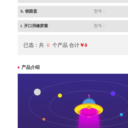
h. 锁眼盖
型号：
i. 开口用橡胶塞
型号：
已选：共
0
个产品
合计
￥0
产品介绍