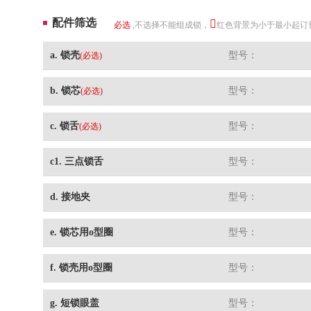
配件筛选
必选
,不选择不能组成锁，
红色背景为小于最小起订
a. 锁壳
型号：
(必选)
b. 锁芯
型号：
(必选)
c. 锁舌
型号：
(必选)
c1. 三点锁舌
型号：
d. 接地夹
型号：
e. 锁芯用o型圈
型号：
f. 锁壳用o型圈
型号：
g. 短锁眼盖
型号：