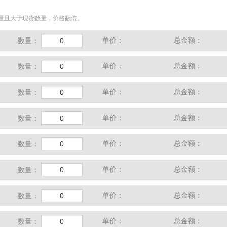
量且大于现货数量，价格翻倍。
单价：
总金额：
数量：
单价：
总金额：
数量：
单价：
总金额：
数量：
单价：
总金额：
数量：
单价：
总金额：
数量：
单价：
总金额：
数量：
单价：
总金额：
数量：
单价：
总金额：
数量：