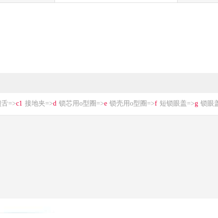
舌=>
c1
接地夹=>
d
锁芯用o型圈=>
e
锁壳用o型圈=>
f
短锁眼盖=>
g
锁眼盖