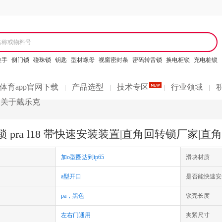
名称或物料号
拉手
侧门锁
碰珠锁
钥匙
型材螺母
视窗密封条
密码转舌锁
换电柜锁
充电桩锁
体育app官网下载
产品选型
技术专区
行业领域
|
|
|
|
关于戴乐克
 pra l18 带快速安装装置|直角回转锁厂家|
加o型圈达到ip65
滑块材质
a型开口
是否能快速安
pa，黑色
锁壳长度
左右门通用
夹紧尺寸