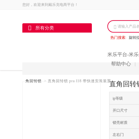
您好，欢迎来到戴乐克电商平台！
请输入产品
所有分类
热门搜索:
旋转
米乐平台-米乐
帮助中心
|
角回转锁
>
直角回转锁 pra l18 带快速安装装置
直角回转锁
ip等级
开口尺寸
锁壳材质
左右门