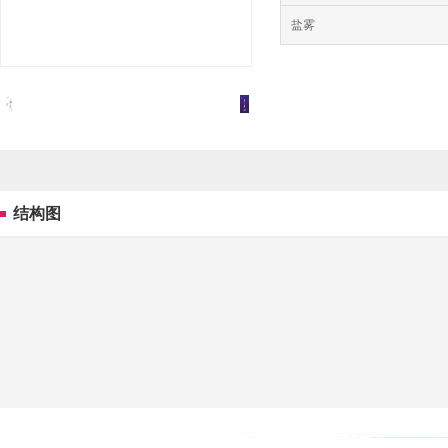
盐雾
结构图