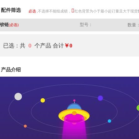
配件筛选
必选
,不选择不能组成锁，
红色背景为小于最小起订量且大于现货
铰链
型号：
(必选)
数量
已选：共
0
个产品
合计
￥0
产品介绍