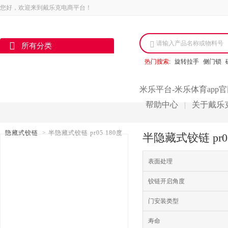
您好，欢迎来到戴乐克电商平台！
请输入产品名称或物料号
所有分类
热门搜索:
旋转拉手
侧门锁
米乐平台-米乐体育app
帮助中心
关于戴乐
|
隐藏式铰链
>
半隐藏式铰链 pr05 180度
半隐藏式铰链 pr
表面处理
铰链开启角度
门安装类型
寿命