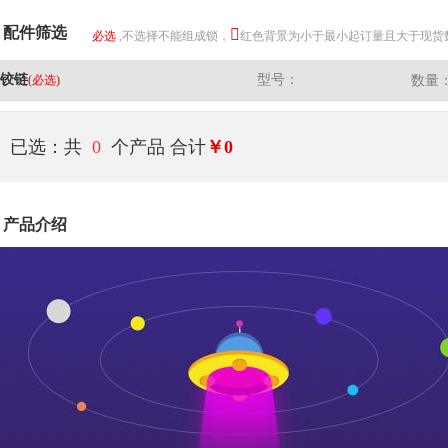
配件筛选
必选
,不选择不能组成锁，
红色背景为小于最小起订量且大于现货
铰链
型号：
(必选)
数量
已选：共
0
个产品
合计
￥0
产品介绍