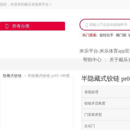
您好，欢迎来到戴乐克电商平台！
请输入产品名称或物料号
所有分类
热门搜索:
旋转拉手
侧门锁
米乐平台-米乐体育app
帮助中心
关于戴乐
|
隐藏式铰链
>
半隐藏式铰链 pr05 180度
半隐藏式铰链 pr
表面处理
铰链开启角度
门安装类型
左右门