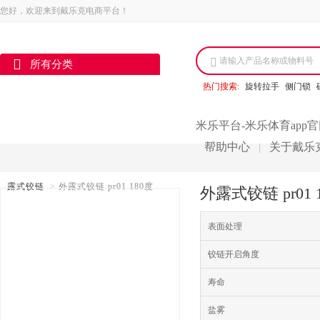
您好，欢迎来到戴乐克电商平台！
请输入产品名称或物料号
所有分类
热门搜索:
旋转拉手
侧门锁
米乐平台-米乐体育app
帮助中心
关于戴乐
|
露式铰链
>
外露式铰链 pr01 180度
外露式铰链 pr0
表面处理
铰链开启角度
寿命
盐雾