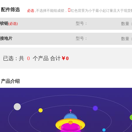
配件筛选
必选
,不选择不能组成锁，
红色背景为小于最小起订量且大于现货
铰链
型号：
(必选)
数量
接地片
型号：
数量
已选：共
0
个产品
合计
￥0
产品介绍