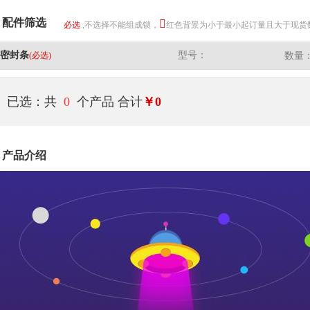
配件筛选
必选
,不选择不能组成锁，
红色背景为小于最小起订量且大于现货
密封条
型号：
(必选)
数量
已选：共
0
个产品
合计
￥0
产品介绍