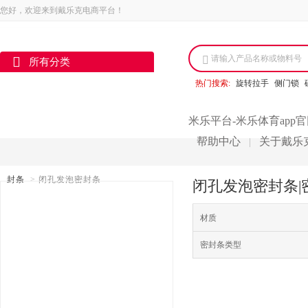
您好，欢迎来到戴乐克电商平台！
请输入产品名称或物料号
所有分类
热门搜索:
旋转拉手
侧门锁
米乐平台-米乐体育app
帮助中心
关于戴乐
|
封条
>
闭孔发泡密封条
闭孔发泡密封条|
材质
密封条类型