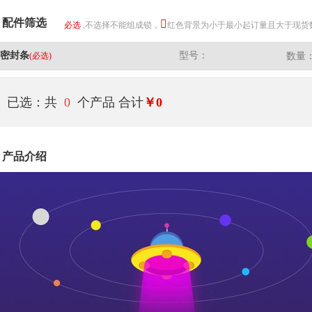
配件筛选
必选
,不选择不能组成锁，
红色背景为小于最小起订量且大于现货
密封条
型号：
(必选)
数量
已选：共
0
个产品
合计
￥0
产品介绍