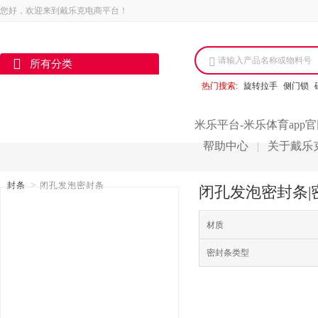
您好，欢迎来到戴乐克电商平台！
请输入产品名称或物料号
所有分类
热门搜索:
旋转拉手
侧门锁
米乐平台-米乐体育app
帮助中心
关于戴乐
|
封条
>
闭孔发泡密封条
闭孔发泡密封条|
材质
密封条类型