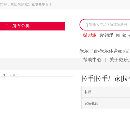
您好，欢迎来到戴乐克电商平台！
请输入产品名称或物料号
所有分类
热门搜索:
旋转拉手
侧门锁
米乐平台-米乐体育app
帮助中心
关于戴乐
|
手
>
拉手
拉手|拉手厂家|拉
材质
安装孔距