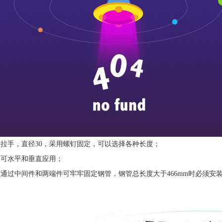
1.拉手，直径30，采用螺钉固定，可以选择各种长度；
2.可水平和垂直应用；
3.通过中间件和两端件可牢牢固定钢管，钢管总长度大于466mm时必须安