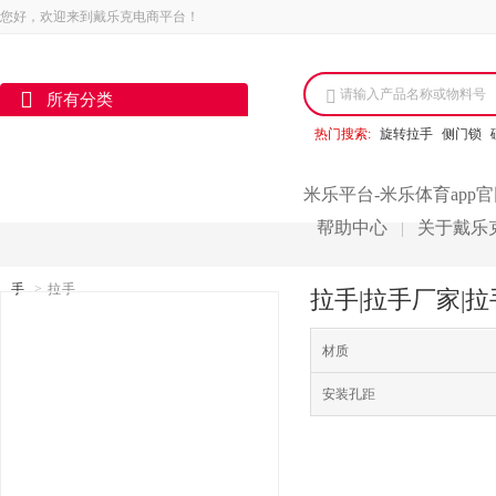
您好，欢迎来到戴乐克电商平台！
请输入产品名称或物料号
所有分类
热门搜索:
旋转拉手
侧门锁
米乐平台-米乐体育app
帮助中心
关于戴乐
|
手
>
拉手
拉手|拉手厂家|拉
材质
安装孔距