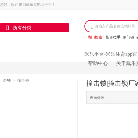
您好，欢迎来到戴乐克电商平台！
请输入产品名称或物料号
所有分类
热门搜索:
旋转拉手
侧门锁
米乐平台-米乐体育app
帮助中心
关于戴乐
|
击锁
>
撞击锁
撞击锁|撞击锁厂
表面处理