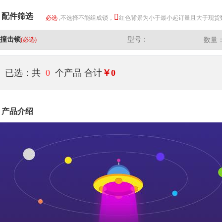
配件筛选
必选
,不选择不能组成锁，
红色背景为小于最小起订量且大于现货
撞击锁
型号：
(必选)
数量
已选：共
0
个产品
合计
￥0
产品介绍