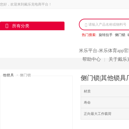
您好，欢迎来到戴乐克电商平台！
请输入产品名称或物料号
所有分类
热门搜索:
旋转拉手
侧门锁
米乐平台-米乐体育app
帮助中心
关于戴乐
|
他锁具
>
侧门锁
侧门锁|其他锁具
材质
寿命
正向最大工作载荷