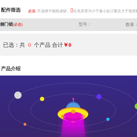
配件筛选
必选
,不选择不能组成锁，
红色背景为小于最小起订量且大于现货
侧门锁
型号：
(必选)
数量
已选：共
0
个产品
合计
￥0
产品介绍