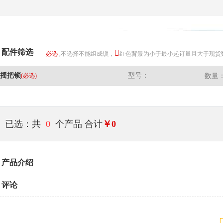
配件筛选
必选
,不选择不能组成锁，
红色背景为小于最小起订量且大于现货
摇把锁
型号：
(必选)
数量
已选：共
0
个产品
合计
￥0
产品介绍
评论