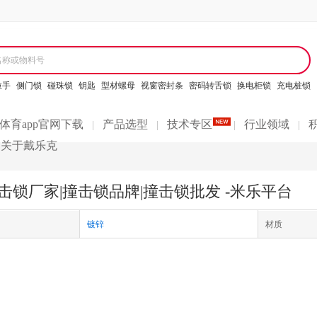
名称或物料号
拉手
侧门锁
碰珠锁
钥匙
型材螺母
视窗密封条
密码转舌锁
换电柜锁
充电桩锁
体育app官网下载
产品选型
技术专区
行业领域
|
|
|
|
关于戴乐克
击锁厂家|撞击锁品牌|撞击锁批发 -米乐平台
镀锌
材质