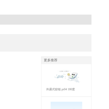
更多推荐
外露式铰链 pr04 180度