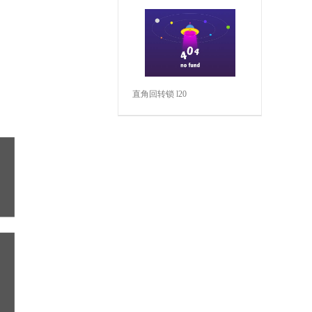
直角回转锁 l20