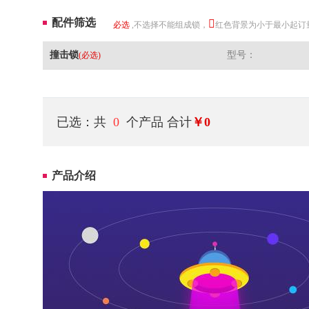
配件筛选
必选
,不选择不能组成锁，
红色背景为小于最小起订
撞击锁
型号：
(必选)
已选：共
0
个产品
合计
￥0
产品介绍