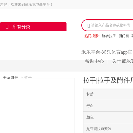
您好，欢迎来到戴乐克电商平台！
请输入产品名称或物料号
所有分类
热门搜索:
旋转拉手
侧门锁
米乐平台-米乐体育app
帮助中心
关于戴乐
|
手及附件
>
拉手
拉手|拉手及附件
材质
寿命
颜色
是否能快速安装