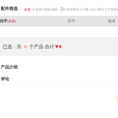
配件筛选
必选
,不选择不能组成锁，
红色背景为小于最小起订量且大于现货
拉手
型号：
(必选)
数量
已选：共
0
个产品
合计
￥0
产品介绍
评论