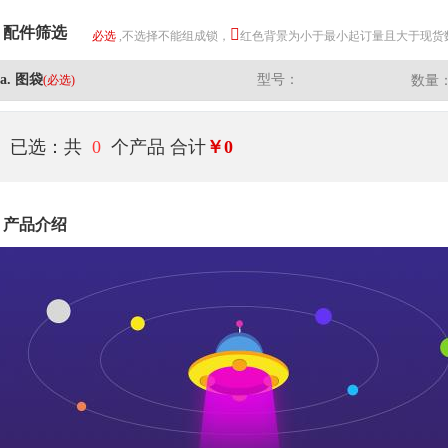
配件筛选
必选
,不选择不能组成锁，
红色背景为小于最小起订量且大于现货
a. 图袋
型号：
(必选)
数量
已选：共
0
个产品
合计
￥0
产品介绍