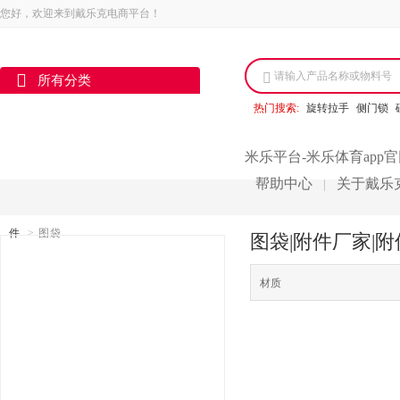
您好，欢迎来到戴乐克电商平台！
请输入产品名称或物料号
所有分类
热门搜索:
旋转拉手
侧门锁
米乐平台-米乐体育app
帮助中心
关于戴乐
|
件
>
图袋
图袋|附件厂家|附
材质