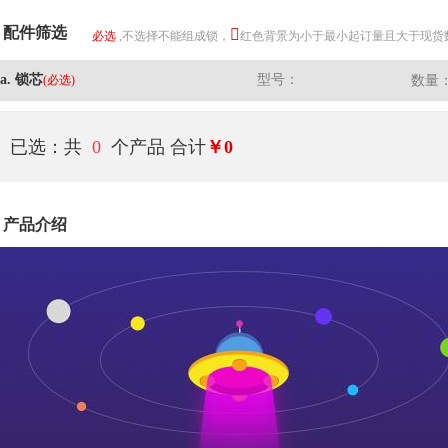
配件筛选
必选
,不选择不能组成锁，
红色背景为小于最小起订量且大于现货
a. 锁芯
型号：
(必选)
数量
已选：共
0
个产品
合计
￥0
产品介绍