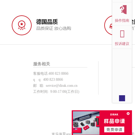
操作指南
投诉建议
服务相关
帮助中心
客服电话:400 823 8866
投诉建议
q q: 400 823 8866
用户注册
邮 箱:
service@dirak.com.cn
产品选型
工作时间: 9:00-17:00(工作日)
下单支付
注册须知
米乐体育app官网下载 copyright © 2015 戴乐