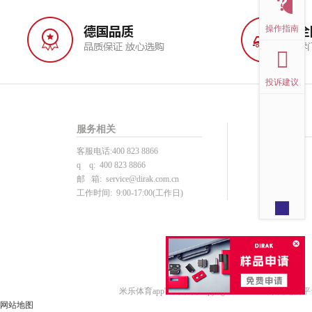
操作指南
投诉建议
服务相关
帮助中心
客服电话:400 823 8866
投诉建议
q q: 400 823 8866
用户注册
邮 箱:
service@dirak.com.cn
产品选型
工作时间: 9:00-17:00(工作日)
下单支付
注册须知
米乐体育app官网下载 copyright © 2015 戴乐
网站地图