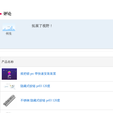
评论
拓展了视野！
何生
产品名称
摇把锁 prc 带快速安装装置
隐藏式铰链 pr03 120度
不锈钢 隐藏式铰链 pr03 120度