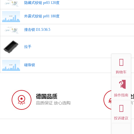
隐藏式铰链 pr03 120度
外露式铰链 pr01 180度
撞击锁 l31.5/36.5
拉手
top
碰珠锁
购物车
操作指南
投诉建议