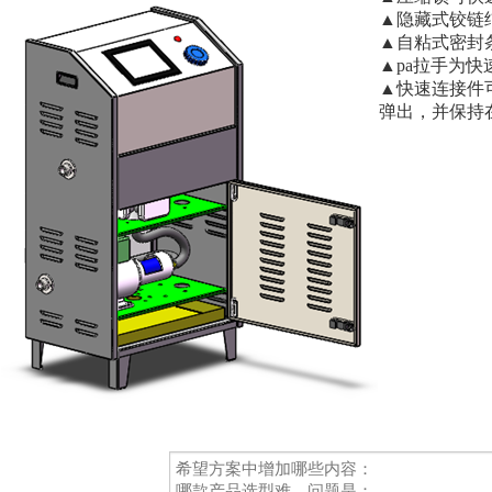
▲隐藏式铰链
▲自粘式密封
▲pa拉手为
▲快速连接件
弹出，并保持